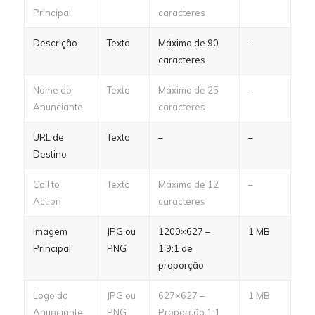
Principal
caracteres
Descrição
Texto
Máximo de 90
–
caracteres
Nome do
Texto
Máximo de 25
–
Anunciante
caracteres
URL de
Texto
–
–
Destino
Call to
Texto
Máximo de 12
–
Action
caracteres
Imagem
JPG ou
1200×627 –
1 MB
Principal
PNG
1:9:1 de
proporção
Logo do
JPG ou
627×627 –
1 MB
Anunciante
PNG
Proporção 1:1