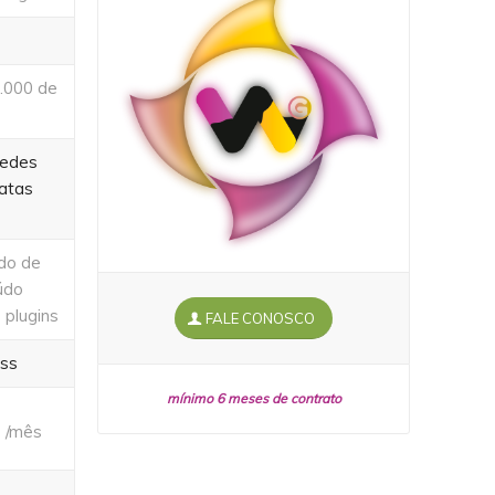
.000 de
redes
Datas
ndo de
údo
 plugins
FALE CONOSCO
ess
mínimo 6 meses de contrato
9
/mês