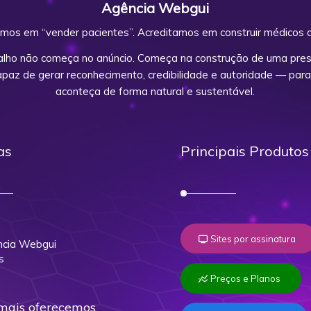
Agência Webgui
mos em “vender pacientes”. Acreditamos em construir médicos d
alho não começa no anúncio. Começa na construção de uma prese
capaz de gerar reconhecimento, credibilidade e autoridade — para
aconteça de forma natural e sustentável.
as
Principais Produtos
o
Sites por assinatura
cia Webgui
s
Preços e Planos
mais oferecemos