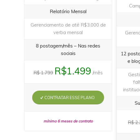
Camp
Relatório Mensal
Gerenciamento de até R$3.000 de
verba mensal
Gerenc
8 postagem/mês – Nas redes
sociais
12 posta
e blo
R$1.499
R$ 1.799
/mês
Gestã
fal
instituc
CONTRATAR ESSE PLANO
Su
mínimo 6 meses de contrato
R$ 2