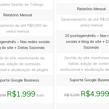
anha Gestão de Tráfego
Relatório Mensal
Relatório Mensal
Gerenciamento de até R$10
verba mensal
iamento de até R$5.000 de
verba mensal
20 postagem/mês – Nas 
sociais e blog do site + 
gem/mês – Nas redes sociais
Sazonais
g do site + Datas Sazonais
Gestão do site, monitora
o do site, monitorando de
falhas, edição de conte
has, edição de conteúdo
institucional e atualização de
ional e atualização de plugins
Suporte Google Busin
porte Google Business
R$4.99
R$1.999
R$ 5.299
.299
/mês