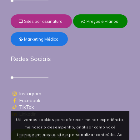
Sites por assinatura
Preços e Planos
Marketing Médico
Redes Sociais
Instagram
Facebook
TikTok
Linkedin
Utilizamos cookies para oferecer melhor experiência,
melhorar o desempenho, analisar como você
interage em nosso site e personalizar conteúdo. Ao
Entre em contato agora!