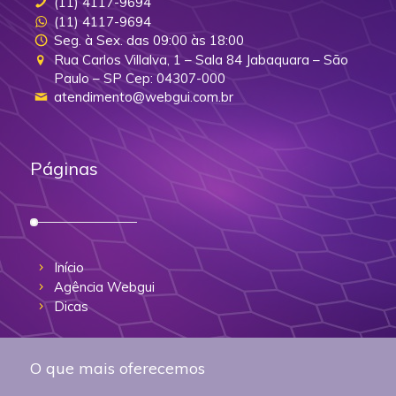
(11) 4117-9694
(11) 4117-9694
Seg. à Sex. das 09:00 às 18:00
Rua Carlos Villalva, 1 – Sala 84 Jabaquara – São
Paulo – SP Cep: 04307-000
atendimento@webgui.com.br
Páginas
Início
Agência Webgui
Dicas
O que mais oferecemos