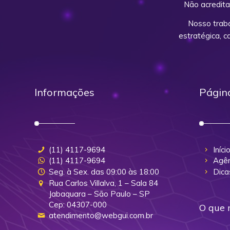
Não acredita
Nosso trab
estratégica, 
Informações
Págin
(11) 4117-9694
Iníci
(11) 4117-9694
Agên
Seg. à Sex. das 09:00 às 18:00
Dica
Rua Carlos Villalva, 1 – Sala 84
Jabaquara – São Paulo – SP
Cep: 04307-000
O que 
atendimento@webgui.com.br