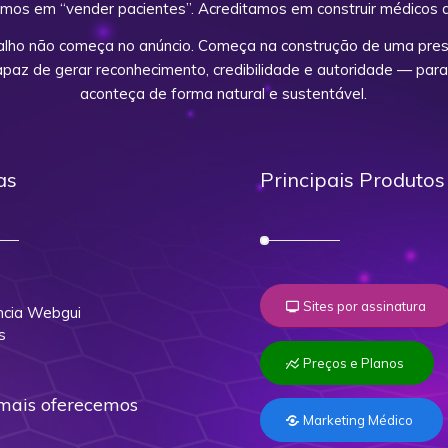
mos em “vender pacientes”. Acreditamos em construir médicos d
alho não começa no anúncio. Começa na construção de uma prese
capaz de gerar reconhecimento, credibilidade e autoridade — para
aconteça de forma natural e sustentável.
as
Principais Produtos
o
Sites por assinatura
cia Webgui
s
Preços e Planos
mais oferecemos
Marketing Médico