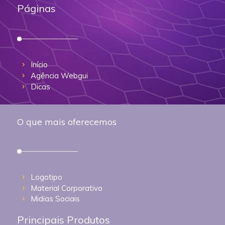
Páginas
Início
Agência Webgui
Dicas
O que mais oferecemos
Logotipo
Material Corporativo
Midias Sociais
Principais Produtos