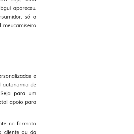
ebgui apareceu.
sumidor, só a
al meucamiseiro
rsonalizadas e
al autonomia de
. Seja para um
otal apoio para
nte no formato
do cliente ou da