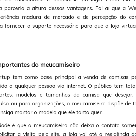
 parceria a altura dessas vantagens. Foi aí que a W
riência madura de mercado e de percepção do con
 fornecer o suporte necessário para que a loja virtu
mportantes do meucamiseiro
artup tem como base principal a venda de camisas pe
ida a qualquer pessoa via internet. O público tem tot
 artes, modelos e tamanhos da camisa que desejar
lso ou para organizações, o meucamiseiro dispõe de t
onsiga montar o modelo que ele tanto quer.
dade é que o meucamiseiro não deixa o contato some
licitar a visita pelo site, a loja vai até a residência 