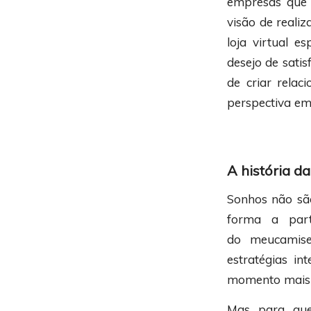
empresas que 
visão de reali
loja virtual 
desejo de sati
de criar rela
perspectiva em
A história d
Sonhos não são
forma a part
do meucamise
estratégias in
momento mais s
Mas para que 