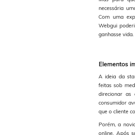
necessária uma
Com uma expe
Webgui poderia
ganhasse vida.
Elementos i
A ideia da st
feitas sob med
direcionar as
consumidor avu
que o cliente c
Porém, a novi
online. Após so