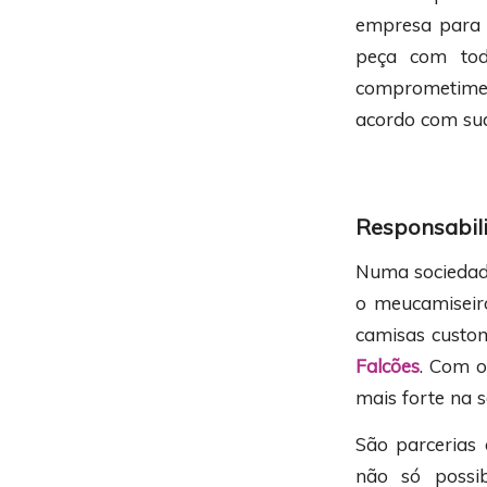
empresa para 
peça com tod
comprometiment
acordo com sua
Responsabili
Numa sociedade
o meucamiseir
camisas custom
Falcões
. Com o
mais forte na s
São parcerias
não só possi