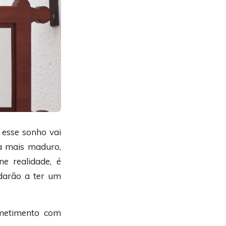
esse sonho vai
da mais maduro,
e realidade, é
udarão a ter um
metimento com