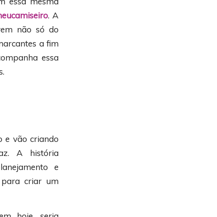
com essa mesma
eucamiseiro
. A
 vem não só do
marcantes a fim
acompanha essa
s.
o e vão criando
z. A história
lanejamento e
a para criar um
em hoje, seria