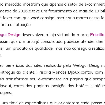
s do mercado mostram que apenas o setor de e-commerc
mestre de 2016 e teve um faturamento de mais de 19 bilh
 é fazer com que você consiga inserir sua marca nessa fa
área de atuação.
gui Design
desenvolveu a loja virtual da marca
Priscill
 assim que a marca já consolidada pudesse atender clie
r um produto de qualidade, mas não conseguia realiz
.
s benefícios dos sites realizado pela Webgui Design 
ntregue ao cliente. Priscilla Mendes Bijoux contou com 
para transformar seu e-commerce na página que sempre
layout, cores das páginas, posição dos botões e até 
agens.
um time de especialistas que orientaram cada passo 