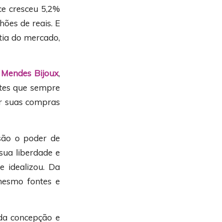
e cresceu 5,2%
ões de reais. E
tia do mercado,
a Mendes Bijoux
,
ntes que sempre
ar suas compras
são o poder de
sua liberdade e
 idealizou. Da
mesmo fontes e
da concepção e