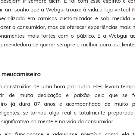
desejam ir sempre além. E foi com esse espírito e 
zar um sonho que a Webgui trouxe à vida a loja virtual
m
especializada em camisas customizadas e sob medida
sfazer o consumidor, mas de oferecer experiências mais 
cionamentos mais fortes com o público. E a Webgui 
preendedora de querer sempre o melhor para os cliente
a meucamiseiro
 construídos de uma hora pra outra. Eles levam temp
ir de muita dedicação e paixão pelo que se fa
iro já dura 87 anos e acompanhada de muito p
teligentes, se tornou algo real e totalmente preparad
ignificativo na mente e na vida do consumidor.
ela funcionasse e adquirisse prestígio como ela t