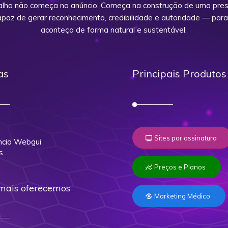
alho não começa no anúncio. Começa na construção de uma prese
capaz de gerar reconhecimento, credibilidade e autoridade — para
aconteça de forma natural e sustentável.
as
Principais Produtos
o
Sites por assinatura
cia Webgui
s
Preços e Planos
mais oferecemos
Marketing Médico