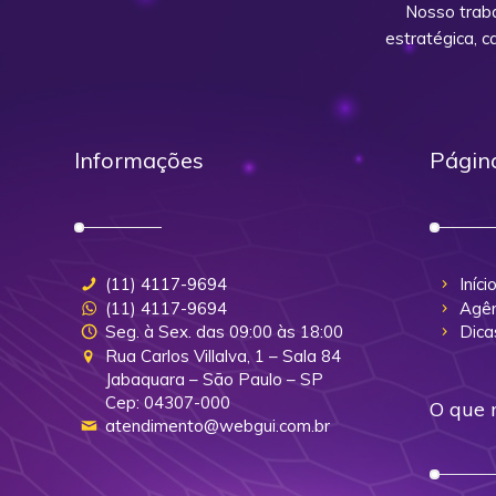
Nosso trab
estratégica, 
Informações
Págin
(11) 4117-9694
Iníci
(11) 4117-9694
Agên
Seg. à Sex. das 09:00 às 18:00
Dica
Rua Carlos Villalva, 1 – Sala 84
Jabaquara – São Paulo – SP
Cep: 04307-000
O que 
atendimento@webgui.com.br