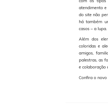
com os tipos 
atendimento e 
do site não pe
há também um 
casos – a lupa.
Além dos elem
coloridas e al
amigos, famili
palestras, as 
e colaboração 
Confira o novo 