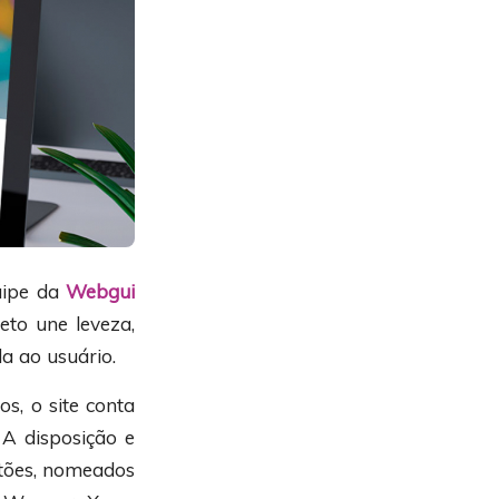
uipe da
Webgui
jeto une leveza,
da ao usuário.
os, o site conta
A disposição e
otões, nomeados