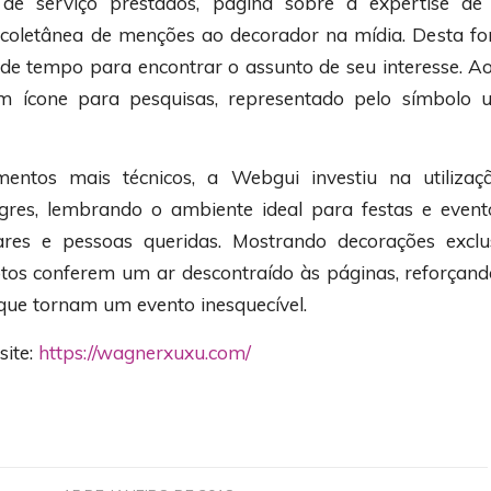
de serviço prestados, página sobre a expertise d
coletânea de menções ao decorador na mídia. Desta for
rde tempo para encontrar o assunto de seu interesse. A
ícone para pesquisas, representado pelo símbolo un
entos mais técnicos, a Webgui investiu na utiliza
egres, lembrando o ambiente ideal para festas e eve
ares e pessoas queridas. Mostrando decorações exclu
fotos conferem um ar descontraído às páginas, reforçando
que tornam um evento inesquecível.
site:
https://wagnerxuxu.com/