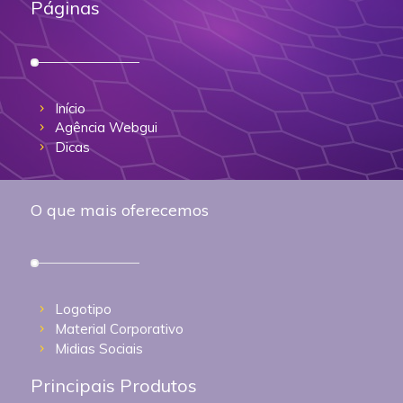
Páginas
Início
Agência Webgui
Dicas
O que mais oferecemos
Logotipo
Material Corporativo
Midias Sociais
Principais Produtos