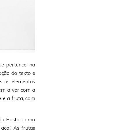
ue pertence, na
ação do texto e
s os elementos
têm a ver com a
 e a fruta, com
 do Posto, como
açaí. As frutas