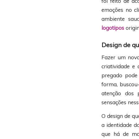
foi feito de a
emoções no cl
ambiente sau
logotipos
origi
Design de q
Fazer um novo
criatividade e
pregado pode 
forma, buscou
atenção dos 
sensações ness
O design de qu
a identidade d
que há de ma