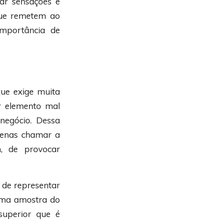
sar sensações e
que remetem ao
mportância de
ue exige muita
er elemento mal
negócio. Dessa
penas chamar a
, de provocar
 de representar
 uma amostra do
uperior que é