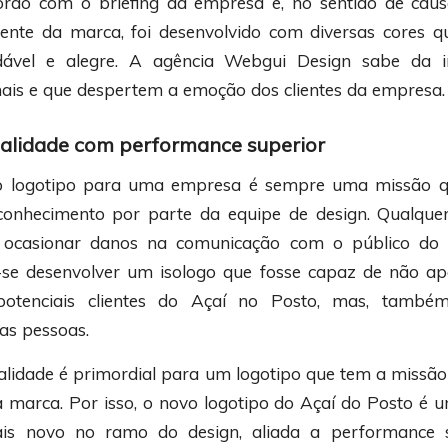
cordo com o briefing da empresa e, no sentido de cau
iente da marca, foi desenvolvido com diversas cores 
dável e alegre. A agência Webgui Design sabe da i
nais e que despertem a emoção dos clientes da empresa.
ualidade com performance superior
 logotipo para uma empresa é sempre uma missão q
 conhecimento por parte da equipe de design. Qualqu
ocasionar danos na comunicação com o público do 
-se desenvolver um isologo que fosse capaz de não a
potenciais clientes do Açaí no Posto, mas, também
as pessoas.
alidade é primordial para um logotipo que tem a missão
a marca. Por isso, o novo logotipo do Açaí do Posto é
is novo no ramo do design, aliada a performance s