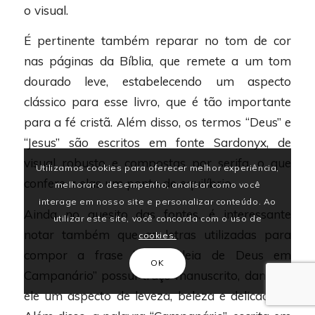
o visual.
É pertinente também reparar no tom de cor
nas páginas da Bíblia, que remete a um tom
dourado leve, estabelecendo um aspecto
clássico para esse livro, que é tão importante
para a fé cristã. Além disso, os termos “Deus” e
“Jesus” são escritos em fonte Sardonyx, de
visual robusto e compostas por serifa, o que
Utilizamos cookies para oferecer melhor experiência,
confere a elas um ponto de equilíbrio.
melhorar o desempenho, analisar como você
interage em nosso site e personalizar conteúdo. Ao
Ainda no quesito das fontes, é interessante
utilizar este site, você concorda com o uso de
notar também que as letras utilizadas para
cookies.
compor a frase “Assembleia de Deus em
OK
Campanário” possui traço manuscrito, dando a
ele um aspecto de leveza, beleza e delicadeza.