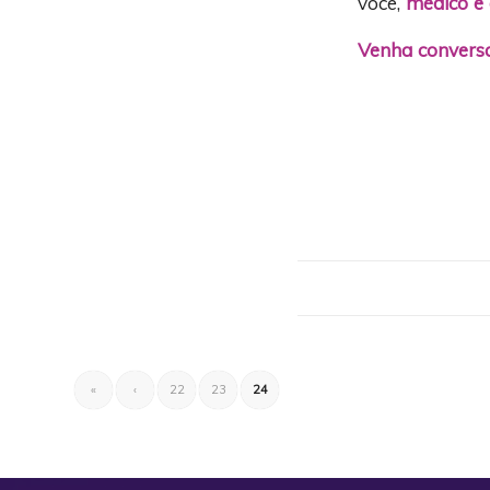
você,
médico e 
Venha conversa
«
‹
22
23
24