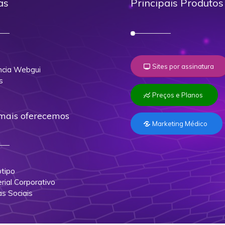
as
Principais Produtos
o
Sites por assinatura
cia Webgui
s
Preços e Planos
mais oferecemos
Marketing Médico
tipo
rial Corporativo
as Sociais