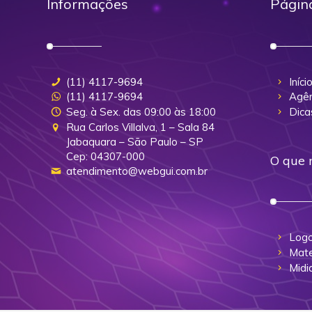
Informações
Págin
(11) 4117-9694
Iníci
(11) 4117-9694
Agên
Seg. à Sex. das 09:00 às 18:00
Dica
Rua Carlos Villalva, 1 – Sala 84
Jabaquara – São Paulo – SP
Cep: 04307-000
O que 
atendimento@webgui.com.br
Logo
Mate
Midi