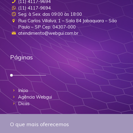
(11) 4117-9694
(11) 4117-9694
Seg. à Sex. das 09:00 às 18:00
Rua Carlos Villalva, 1 – Sala 84 Jabaquara – São
Paulo – SP Cep: 04307-000
atendimento@webgui.com.br
Páginas
Início
Agência Webgui
Dicas
O que mais oferecemos