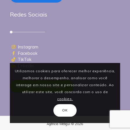
Redes Sociais
Instagram
Facebook
TikTok
Linkedin
Utilizamos cookies para oferecer melhor experiência,
melhorar o desempenho, analisar como você
interage em nosso site e personalizar conteúdo. Ao
Entre em contato agora!
utilizar este site, você concorda com o uso de
cookies.
OK
Agência Webgui © 2026