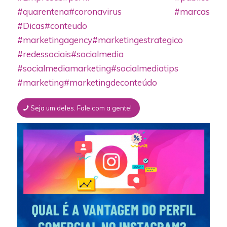
#quarentena
#coronavirus
#marcas
#Dicas
#conteudo
#marketingagency
#marketingestrategico
#redessociais
#socialmedia
#socialmediamarketing
#socialmediatips
#marketing
#marketingdeconteúdo
Seja um deles. Fale com a gente!