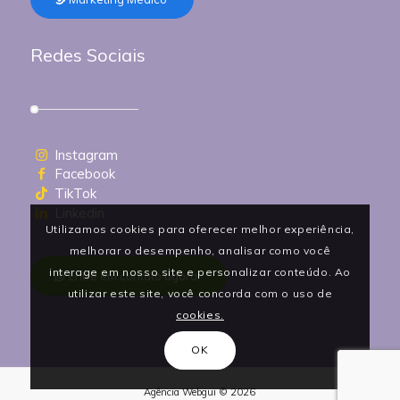
Redes Sociais
Instagram
Facebook
TikTok
Linkedin
Utilizamos cookies para oferecer melhor experiência,
melhorar o desempenho, analisar como você
interage em nosso site e personalizar conteúdo. Ao
Entre em contato agora!
utilizar este site, você concorda com o uso de
cookies.
OK
Agência Webgui © 2026