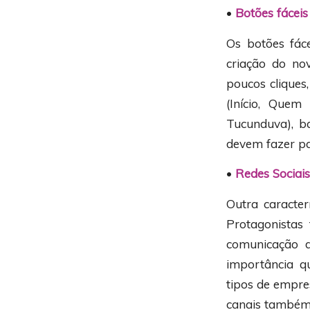
•
Botões fáceis
Os botões fác
criação do no
poucos cliques
(Início, Que
Tucunduva), b
devem fazer pa
•
Redes Sociais
Outra caracter
Protagonistas 
comunicação 
importância q
tipos de empre
canais também