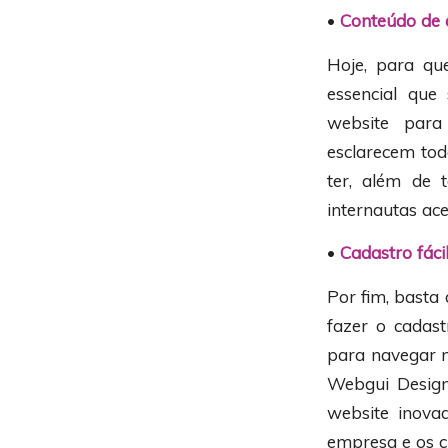
•
Conteúdo de 
Hoje, para qu
essencial que
website para
esclarecem tod
ter, além de 
internautas ac
•
Cadastro fáci
Por fim, bast
fazer o cadast
para navegar n
Webgui Design 
website inova
empresa e os cl