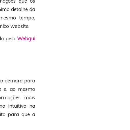
rmações que os
nimo detalhe da
 mesmo tempo,
nico website.
ada pela
Webgui
não demora para
ve e, ao mesmo
ormações mais
a intuitiva na
tato para que a