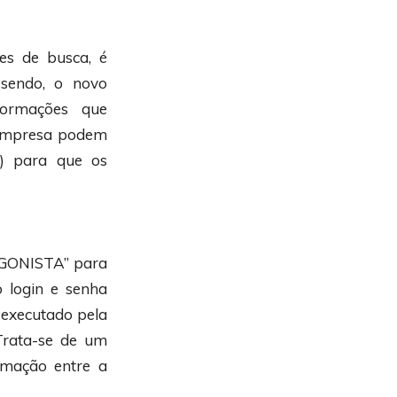
es de busca, é
 sendo, o novo
formações que
a empresa podem
s) para que os
AGONISTA” para
o login e senha
 executado pela
 Trata-se de um
imação entre a