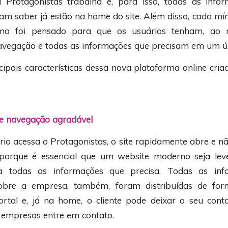
 Protagonistas trabalha e, para isso, todas as info
sam saber já estão na home do site. Além disso, cada mí
rma foi pensado para que os usuários tenham, ao
navegação e todas as informações que precisam em um ú
cipais características dessa nova plataforma online cri
de navegação agradável
io acessa o Protagonistas, o site rapidamente abre e 
o porque é essencial que um website moderno seja le
ça todas as informações que precisa. Todas as inf
obre a empresa, também, foram distribuídas de form
ortal e, já na home, o cliente pode deixar o seu con
 empresas entre em contato.