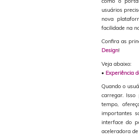
como o portal
usuários preci
nova platafo
facilidade na 
Confira as prin
Design
!
Veja abaixo:
•
Experiência 
Quando o usuár
carregar. Iss
tempo, ofere
importantes s
interface do p
aceleradora de