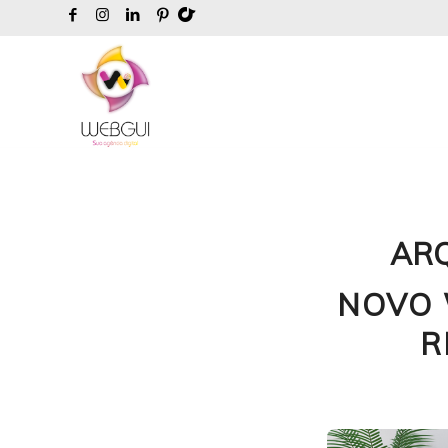
ARQ
NOVO 
R