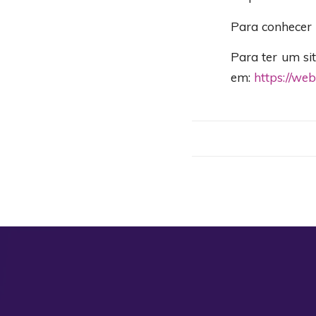
Para conhecer 
Para ter um si
em:
https://we