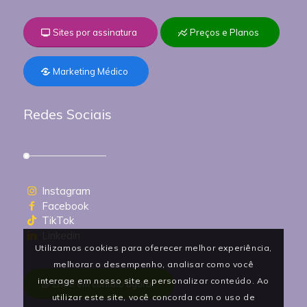
Sites por assinatura
Preços e Planos
Marketing Médico
Redes Sociais
Instagram
Facebook
TikTok
Linkedin
Utilizamos cookies para oferecer melhor experiência,
melhorar o desempenho, analisar como você
interage em nosso site e personalizar conteúdo. Ao
Entre em contato agora!
utilizar este site, você concorda com o uso de