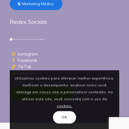
Marketing Médico
Redes Sociais
Instagram
Facebook
TikTok
Linkedin
Utilizamos cookies para oferecer melhor experiência,
melhorar o desempenho, analisar como você
interage em nosso site e personalizar conteúdo. Ao
Entre em contato agora!
utilizar este site, você concorda com o uso de
cookies.
OK