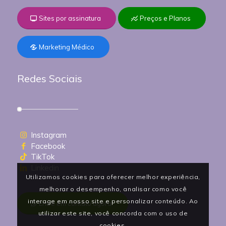
Sites por assinatura
Preços e Planos
Marketing Médico
Redes Sociais
Instagram
Facebook
TikTok
Linkedin
Utilizamos cookies para oferecer melhor experiência,
melhorar o desempenho, analisar como você
interage em nosso site e personalizar conteúdo. Ao
Entre em contato agora!
utilizar este site, você concorda com o uso de
cookies.