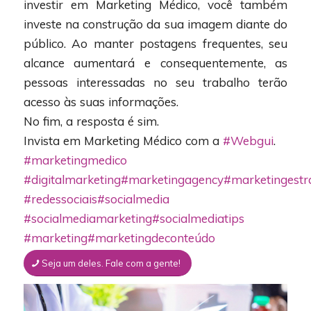
investir em Marketing Médico, você também
investe na construção da sua imagem diante do
público. Ao manter postagens frequentes, seu
alcance aumentará e consequentemente, as
pessoas interessadas no seu trabalho terão
acesso às suas informações.
No fim, a resposta é sim.
Invista em Marketing Médico com a
#Webgui
.
#marketingmedico
#digitalmarketing
#marketingagency
#marketingestr
#redessociais
#socialmedia
#socialmediamarketing
#socialmediatips
#marketing
#marketingdeconteúdo
Seja um deles. Fale com a gente!