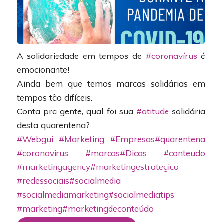
A solidariedade em tempos de
#coronavírus
é
emocionante!
Ainda bem que temos marcas solidárias em
tempos tão difíceis.
Conta pra gente, qual foi sua
#atitude
solidária
desta quarentena?
#Webgui
#Marketing
#Empresas
#quarentena
#coronavirus
#marcas
#Dicas
#conteudo
#marketingagency
#marketingestrategico
#redessociais
#socialmedia
#socialmediamarketing
#socialmediatips
#marketing
#marketingdeconteúdo