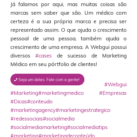
Já falamos por aqui, mas muitas coisas são
marcas sem saber que são. Um médico com
certeza é a sua própria marca e precisa ser
representado assim. O que ajuda o crescimento
pessoal de uma pessoa, também ajuda o
crescimento de uma empresa. A Webgui possui
diversos
#cases
de sucesso de Marketing
Médico em seu pórtfolio de clientes!
Seja um deles. Fale com a gente!
#Webgui
#Marketing
#marketingmedico
#Empresas
#Dicas
#conteudo
#marketingagency
#marketingestrategico
#redessociais
#socialmedia
#socialmediamarketing
#socialmediatips
#marketing
#marketingdeconteúdo