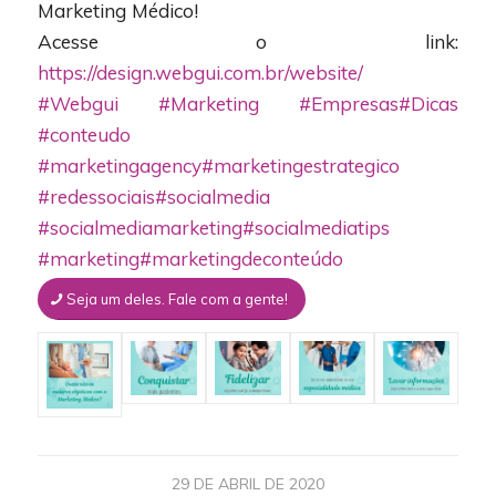
Marketing Médico!
Acesse o link:
https://design.webgui.com.br/website/
#Webgui
#Marketing
#Empresas
#Dicas
#conteudo
#marketingagency
#marketingestrategico
#redessociais
#socialmedia
#socialmediamarketing
#socialmediatips
#marketing
#marketingdeconteúdo
Seja um deles. Fale com a gente!
29 DE ABRIL DE 2020