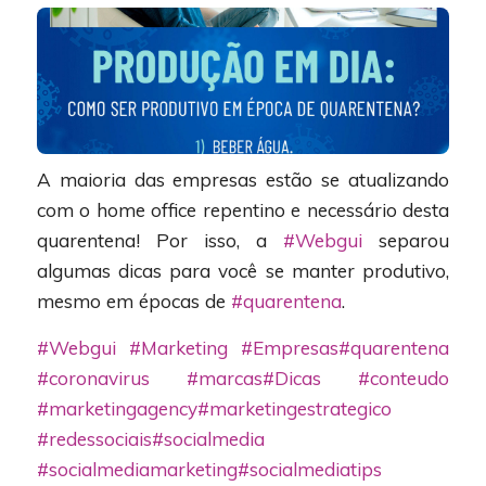
A maioria das empresas estão se atualizando
com o home office repentino e necessário desta
quarentena! Por isso, a
#Webgui
separou
algumas dicas para você se manter produtivo,
mesmo em épocas de
#quarentena
.
#Webgui
#Marketing
#Empresas
#quarentena
#coronavirus
#marcas
#Dicas
#conteudo
#marketingagency
#marketingestrategico
#redessociais
#socialmedia
#socialmediamarketing
#socialmediatips