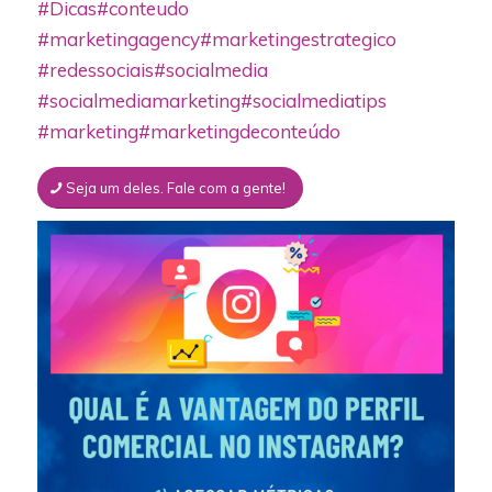
#Dicas
#conteudo
#marketingagency
#marketingestrategico
#redessociais
#socialmedia
#socialmediamarketing
#socialmediatips
#marketing
#marketingdeconteúdo
Seja um deles. Fale com a gente!