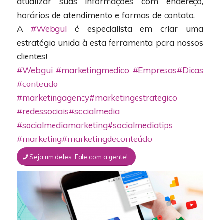
atualizar suas informações com endereço,
horários de atendimento e formas de contato.
A
#Webgui
é especialista em criar uma
estratégia unida à esta ferramenta para nossos
clientes!
#Webgui
#marketingmedico
#Empresas
#Dicas
#conteudo
#marketingagency
#marketingestrategico
#redessociais
#socialmedia
#socialmediamarketing
#socialmediatips
#marketing
#marketingdeconteúdo
Seja um deles. Fale com a gente!