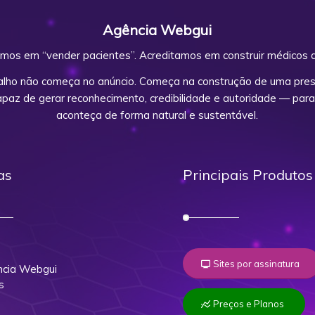
Agência Webgui
mos em “vender pacientes”. Acreditamos em construir médicos d
alho não começa no anúncio. Começa na construção de uma prese
capaz de gerar reconhecimento, credibilidade e autoridade — para
aconteça de forma natural e sustentável.
as
Principais Produtos
o
Sites por assinatura
cia Webgui
s
Preços e Planos