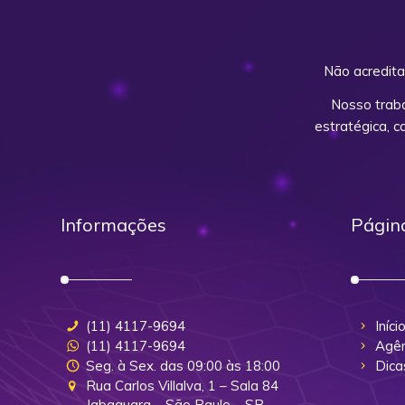
Não acredita
Nosso trab
estratégica, 
Informações
Págin
(11) 4117-9694
Iníci
(11) 4117-9694
Agên
Seg. à Sex. das 09:00 às 18:00
Dica
Rua Carlos Villalva, 1 – Sala 84
Jabaquara – São Paulo – SP