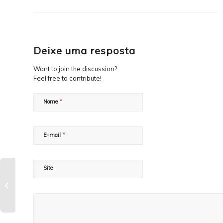
Deixe uma resposta
Want to join the discussion?
Feel free to contribute!
*
Nome
*
E-mail
Site
Não só de Redes
Sociais vive o Médico
atualizado em
Marketing Digital