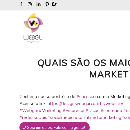
QUAIS SÃO OS MAI
MARKET
Conheça nosso portfólio de
#sucesso
com o Marketing
Acesse o link:
https://design.webgui.com.br/website/
#Webgui
#Marketing
#Empresas
#Dicas
#conteudo
#m
#redessociais
#socialmedia
#socialmediamarketing
#soc
Seja um deles. Fale com a gente!