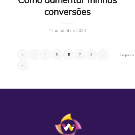
Como aumentar minhas
conversões
12 de abril de 2023
«
‹
4
5
6
7
8
›
Página 6 
»