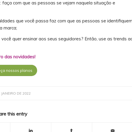
s: faça com que as pessoas se vejam naquela situação e
culdades que você passa faz com que as pessoas se identifique
a marca;
e você quer ensinar aos seus seguidores? Então, use as trends a
o das novidades!
ça nossos planos
E JANEIRO DE 2022
are this entry