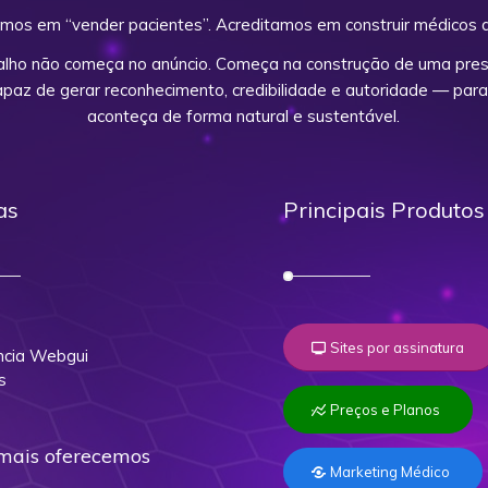
mos em “vender pacientes”. Acreditamos em construir médicos d
alho não começa no anúncio. Começa na construção de uma prese
capaz de gerar reconhecimento, credibilidade e autoridade — para
aconteça de forma natural e sustentável.
as
Principais Produtos
o
Sites por assinatura
cia Webgui
s
Preços e Planos
mais oferecemos
Marketing Médico