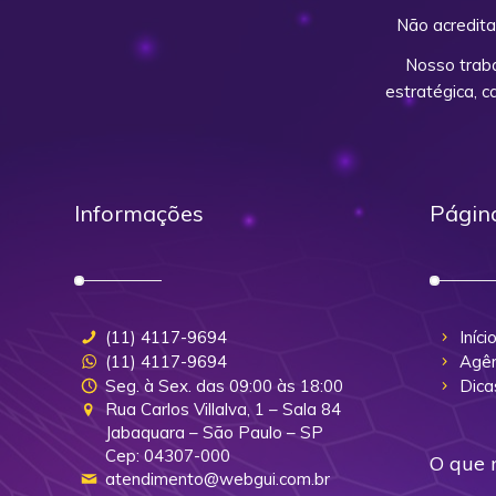
Não acredita
Nosso trab
estratégica, 
Informações
Págin
(11) 4117-9694
Iníci
(11) 4117-9694
Agên
Seg. à Sex. das 09:00 às 18:00
Dica
Rua Carlos Villalva, 1 – Sala 84
Jabaquara – São Paulo – SP
Cep: 04307-000
O que 
atendimento@webgui.com.br