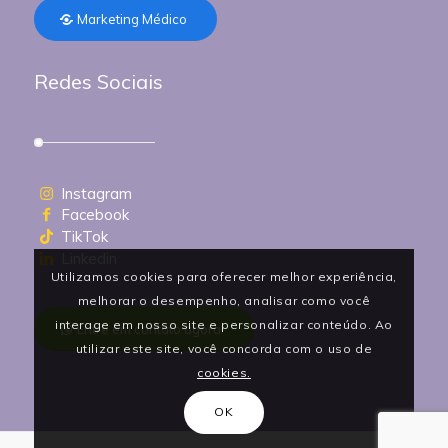
Marketing Médico
Redes Sociais
Instagram
Facebook
TikTok
Linkedin
Utilizamos cookies para oferecer melhor experiência,
melhorar o desempenho, analisar como você
interage em nosso site e personalizar conteúdo. Ao
Entre em contato agora!
utilizar este site, você concorda com o uso de
cookies.
OK