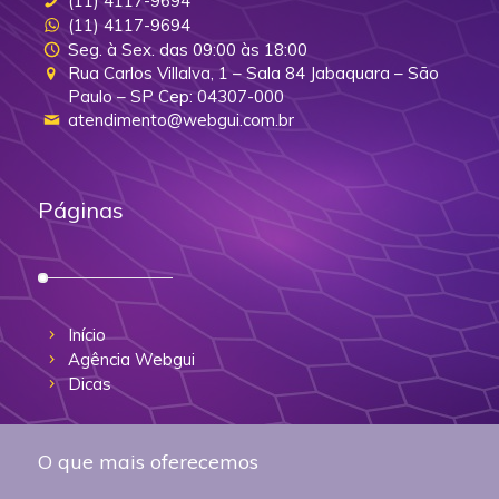
(11) 4117-9694
(11) 4117-9694
Seg. à Sex. das 09:00 às 18:00
Rua Carlos Villalva, 1 – Sala 84 Jabaquara – São
Paulo – SP Cep: 04307-000
atendimento@webgui.com.br
Páginas
Início
Agência Webgui
Dicas
O que mais oferecemos