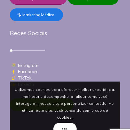
Marketing Médico
Redes Sociais
Instagram
Facebook
TikTok
Linkedin
Utilizamos cookies para oferecer melhor experiência,
melhorar o desempenho, analisar como você
interage em nosso site e personalizar conteúdo. Ao
Entre em contato agora!
utilizar este site, você concorda com o uso de
cookies.
OK