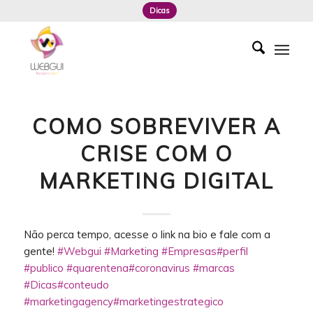
Dicas
COMO SOBREVIVER A
CRISE COM O
MARKETING DIGITAL
Não perca tempo, acesse o link na bio e fale com a
gente!
#Webgui
#Marketing
#Empresas
#perfil
#publico
#quarentena
#coronavirus
#marcas
#Dicas
#conteudo
#marketingagency
#marketingestrategico