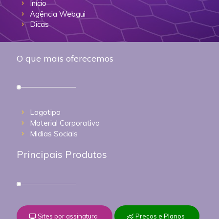
Início
Agência Webgui
Dicas
O que mais oferecemos
Logotipo
Material Corporativo
Midias Sociais
Principais Produtos
Sites por assinatura
Preços e Planos