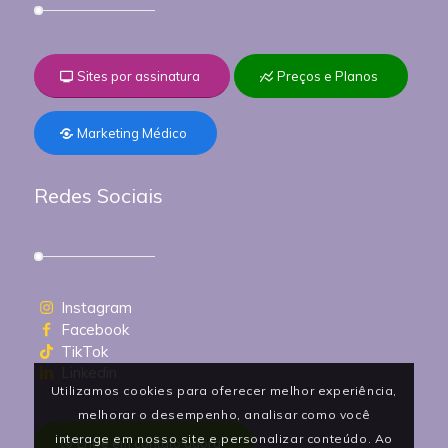
Sites por assinatura
Preços e Planos
Marketing Médico
Redes Sociais
Instagram
Facebook
TikTok
Linkedin
Utilizamos cookies para oferecer melhor experiência,
melhorar o desempenho, analisar como você
interage em nosso site e personalizar conteúdo. Ao
Entre em contato agora!