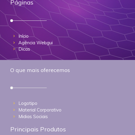
Páginas
Início
Agência Webgui
Dicas
O que mais oferecemos
Logotipo
Material Corporativo
Midias Sociais
Principais Produtos