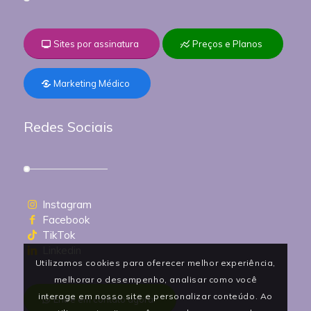
Sites por assinatura
Preços e Planos
Marketing Médico
Redes Sociais
Instagram
Facebook
TikTok
Linkedin
Utilizamos cookies para oferecer melhor experiência,
melhorar o desempenho, analisar como você
interage em nosso site e personalizar conteúdo. Ao
Entre em contato agora!