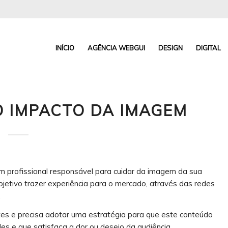
INÍCIO
AGÊNCIA WEBGUI
DESIGN
DIGITAL
O IMPACTO DA IMAGEM
um profissional responsável para cuidar da imagem da sua
jetivo trazer experiência para o mercado, através das redes
.
tes e precisa adotar uma estratégia para que este conteúdo
es e que satisfaça a dor ou desejo da audiência.