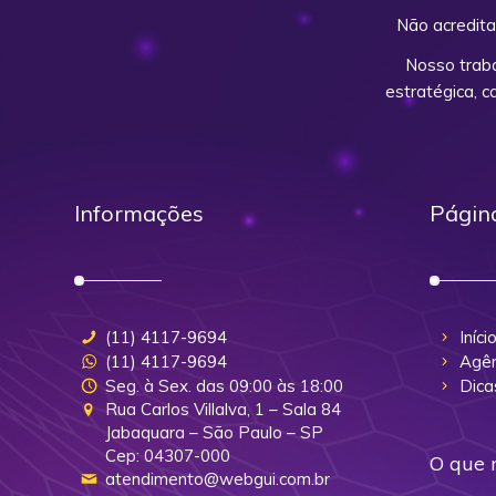
Não acredita
Nosso trab
estratégica, 
Informações
Págin
(11) 4117-9694
Iníci
(11) 4117-9694
Agên
Seg. à Sex. das 09:00 às 18:00
Dica
Rua Carlos Villalva, 1 – Sala 84
Jabaquara – São Paulo – SP
Cep: 04307-000
O que 
atendimento@webgui.com.br