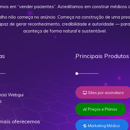
mos em “vender pacientes”. Acreditamos em construir médicos d
alho não começa no anúncio. Começa na construção de uma prese
capaz de gerar reconhecimento, credibilidade e autoridade — para
aconteça de forma natural e sustentável.
as
Principais Produtos
o
Sites por assinatura
cia Webgui
s
Preços e Planos
mais oferecemos
Marketing Médico