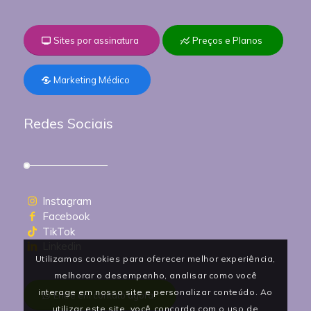
Sites por assinatura
Preços e Planos
Marketing Médico
Redes Sociais
Instagram
Facebook
TikTok
Linkedin
Utilizamos cookies para oferecer melhor experiência,
melhorar o desempenho, analisar como você
interage em nosso site e personalizar conteúdo. Ao
Entre em contato agora!
utilizar este site, você concorda com o uso de