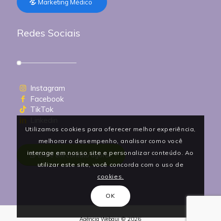
Marketing Médico
Redes Sociais
Instagram
Facebook
TikTok
Linkedin
Utilizamos cookies para oferecer melhor experiência,
melhorar o desempenho, analisar como você
interage em nosso site e personalizar conteúdo. Ao
Entre em contato agora!
utilizar este site, você concorda com o uso de
cookies.
OK
Agência Webgui © 2026