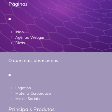
Páginas
Início
Agência Webgui
Dicas
O que mais oferecemos
Logotipo
Material Corporativo
Midias Sociais
Principais Produtos