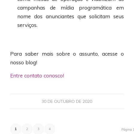
campanhas de mídia programática em
nome dos anunciantes que solicitam seus
serviços.
Para saber mais sobre o assunto, acesse o
nosso blog!
Entre contato conosco!
30 DE OUTUBRO DE 2020
1
2
3
4
Página 