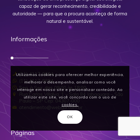
capaz de gerar reconhecimento, credibilidade e
autoridade — para que a procura aconteça de forma
natural e sustentável.
Informações
(11) 4117-9694
Utilizamos cookies para oferecer melhor experiência,
(11) 4117-9694
melhorar o desempenho, analisar como você
Seg. à Sex. das 09:00 às 18:00
interage em nosso site e personalizar conteúdo. Ao
Rua Carlos Villalva, 1 – Sala 84 Jabaquara – São
utilizar este site, você concorda com o uso de
Paulo – SP Cep: 04307-000
cookies.
atendimento@webgui.com.br
OK
Páginas