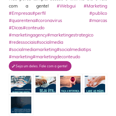
com a gente!
#Webgui
#Marketing
#Empresas
#perfil
#publico
#quarentena
#coronavirus
#marcas
#Dicas
#conteudo
#marketingagency
#marketingestrategico
#redessociais
#socialmedia
#socialmediamarketing
#socialmediatips
#marketing
#marketingdeconteudo
Seja um deles. Fale com a gente!