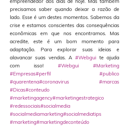
empreendedor dos dias de hoje. Mas também
precisamos saber quando deixar a razão de
lado. Esse é um destes momentos. Sabemos da
crise e estamos conscientes das consequências
econômicas em que nos encontramos. Mas
acredite, este é um bom momento para
adaptação. Para explorar suas ideias e
alavancar suas vendas. A
#Webgui
te ajuda
com isso!
#Webgui
#Marketing
#Empresas
#perfil
#publico
#quarentena
#coronavirus
#marcas
#Dicas
#conteudo
#marketingagency
#marketingestrategico
#redessociais
#socialmedia
#socialmediamarketing
#socialmediatips
#marketing
#marketingdeconteúdo