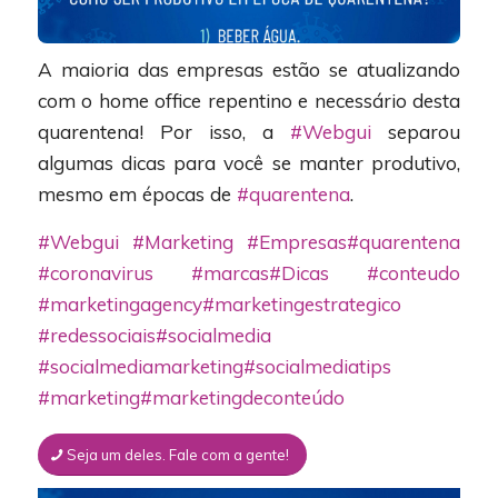
A maioria das empresas estão se atualizando
com o home office repentino e necessário desta
quarentena! Por isso, a
#Webgui
separou
algumas dicas para você se manter produtivo,
mesmo em épocas de
#quarentena
.
#Webgui
#Marketing
#Empresas
#quarentena
#coronavirus
#marcas
#Dicas
#conteudo
#marketingagency
#marketingestrategico
#redessociais
#socialmedia
#socialmediamarketing
#socialmediatips
#marketing
#marketingdeconteúdo
Seja um deles. Fale com a gente!