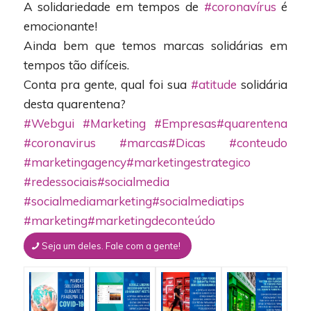
A solidariedade em tempos de
#coronavírus
é
emocionante!
Ainda bem que temos marcas solidárias em
tempos tão difíceis.
Conta pra gente, qual foi sua
#atitude
solidária
desta quarentena?
#Webgui
#Marketing
#Empresas
#quarentena
#coronavirus
#marcas
#Dicas
#conteudo
#marketingagency
#marketingestrategico
#redessociais
#socialmedia
#socialmediamarketing
#socialmediatips
#marketing
#marketingdeconteúdo
Seja um deles. Fale com a gente!