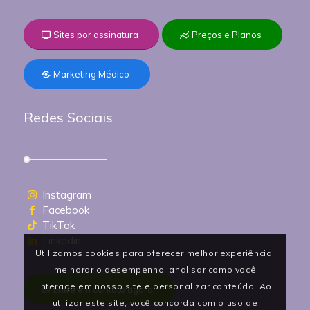
Sites por assinatura
Preços e Planos
Marketing Médico
Redes Sociais
Instagram
Facebook
TikTok
Linkedin
Utilizamos cookies para oferecer melhor experiência,
melhorar o desempenho, analisar como você
interage em nosso site e personalizar conteúdo. Ao
Entre em contato agora!
utilizar este site, você concorda com o uso de