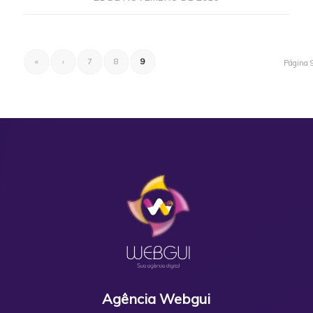
«
‹
7
8
9
Página 
Agência Webgui