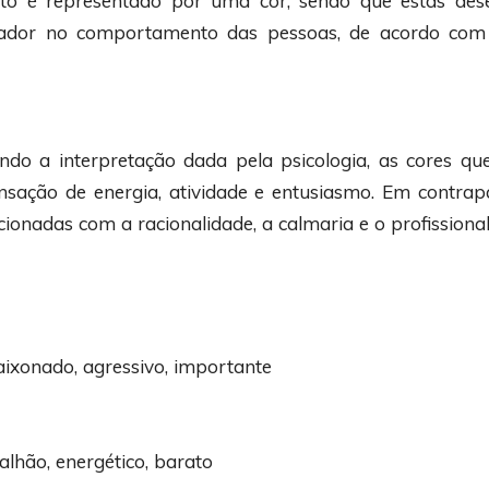
nto é representado por uma cor, sendo que estas d
ciador no comportamento das pessoas, de acordo com
ndo a interpretação dada pela psicologia, as cores q
ensação de energia, atividade e entusiasmo. Em contrapa
acionadas com a racionalidade, a calmaria e o profissiona
ixonado, agressivo, importante
alhão, energético, barato