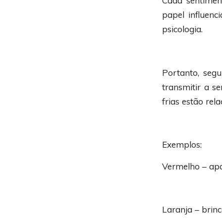
Cada sentime
papel influen
psicologia.
Portanto, segu
transmitir a s
frias estão rel
Exemplos:
Vermelho – apa
Laranja – brinc