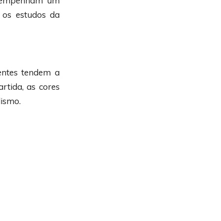
esempenham um
 os estudos da
uentes tendem a
rtida, as cores
lismo.