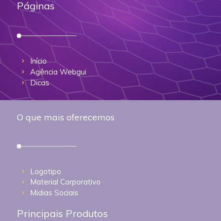
Páginas
Início
Agência Webgui
Dicas
O que mais oferecemos
Logotipo
Material Corporativo
Midias Sociais
Principais Produtos