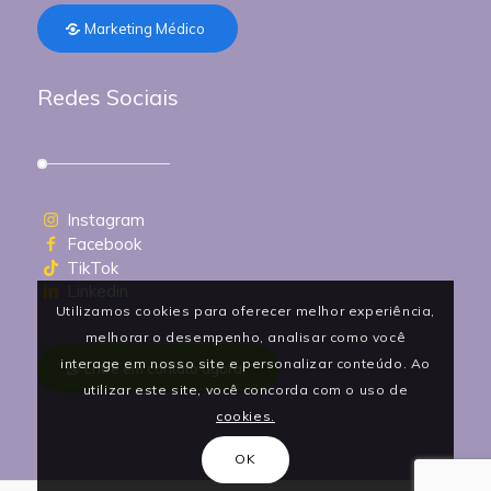
Marketing Médico
Redes Sociais
Instagram
Facebook
TikTok
Linkedin
Utilizamos cookies para oferecer melhor experiência,
melhorar o desempenho, analisar como você
interage em nosso site e personalizar conteúdo. Ao
Entre em contato agora!
utilizar este site, você concorda com o uso de
cookies.
OK