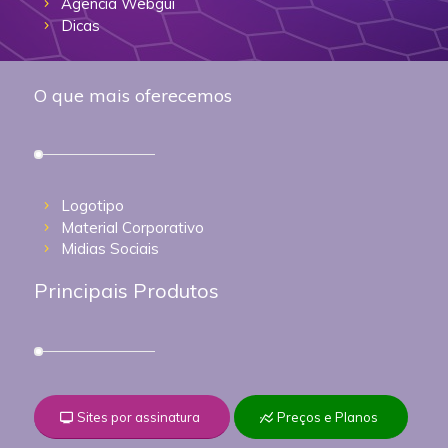
Agência Webgui
Dicas
O que mais oferecemos
Logotipo
Material Corporativo
Midias Sociais
Principais Produtos
Sites por assinatura
Preços e Planos