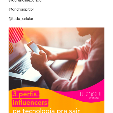
@adrenaline_oficial
@androidpit.br
@tudo_celular