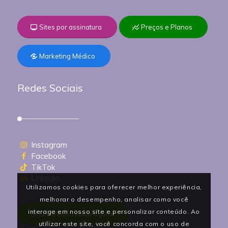
Sites por assinatura
Preços e Planos
Marketing Médico
Redes Sociais
Instagram
Facebook
TikTok
Linkedin
Utilizamos cookies para oferecer melhor experiência,
melhorar o desempenho, analisar como você
interage em nosso site e personalizar conteúdo. Ao
Entre em contato agora!
utilizar este site, você concorda com o uso de