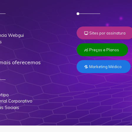
o
Sites por assinatura
cia Webgui
s
Preços e Planos
mais oferecemos
Marketing Médico
tipo
rial Corporativo
as Sociais