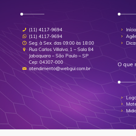
(11) 4117-9694
Iníci
(11) 4117-9694
Agên
Seg. à Sex. das 09:00 às 18:00
Dica
Rua Carlos Villalva, 1 – Sala 84
Jabaquara – São Paulo – SP
Cep: 04307-000
O que 
atendimento@webgui.com.br
Logo
Mate
Midi