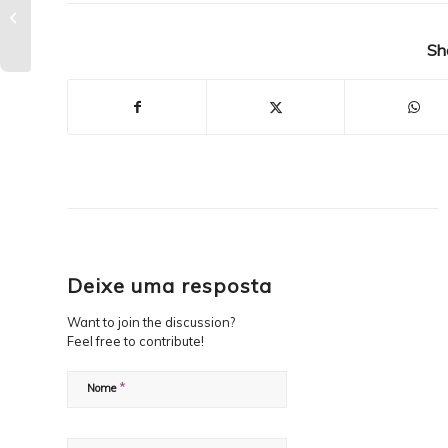
Aposte no One Page
do site Zínia
Sh
Cosméticos
Deixe uma resposta
Want to join the discussion?
Feel free to contribute!
*
Nome