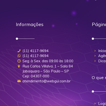
Informações
Págin
(11) 4117-9694
Iníci
(11) 4117-9694
Agên
Seg. à Sex. das 09:00 às 18:00
Dica
Rua Carlos Villalva, 1 – Sala 84
Jabaquara – São Paulo – SP
Cep: 04307-000
O que 
atendimento@webgui.com.br
Logo