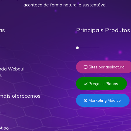
aconteça de forma natural e sustentável.
as
Principais Produtos
o
Sites por assinatura
cia Webgui
s
Preços e Planos
mais oferecemos
Marketing Médico
tipo