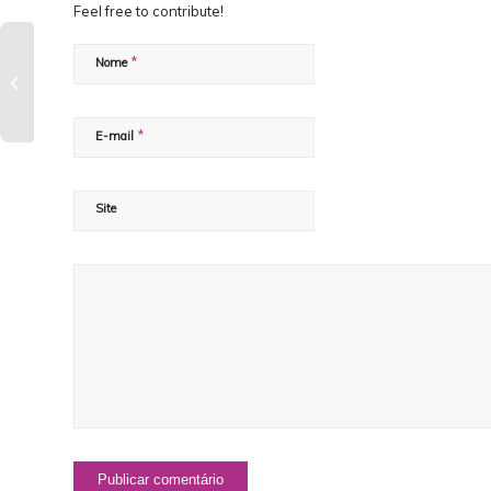
Feel free to contribute!
TOP 6 MÃES
*
Nome
BRASILEIRAS
INFLUENCERS
*
E-mail
Site