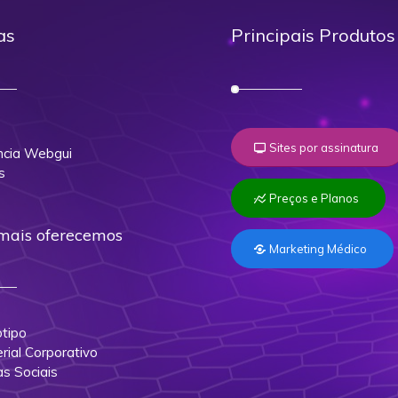
as
Principais Produtos
o
Sites por assinatura
cia Webgui
s
Preços e Planos
mais oferecemos
Marketing Médico
tipo
rial Corporativo
as Sociais