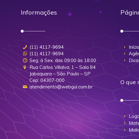
Informações
Págin
(11) 4117-9694
Iníci
(11) 4117-9694
Agên
Seg. à Sex. das 09:00 às 18:00
Dica
Rua Carlos Villalva, 1 – Sala 84
Jabaquara – São Paulo – SP
Cep: 04307-000
O que 
atendimento@webgui.com.br
Logo
Mate
Midi