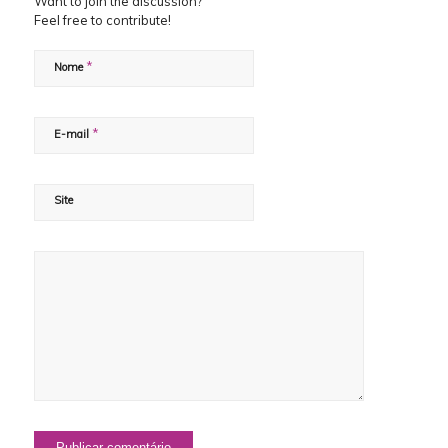
Want to join the discussion?
Feel free to contribute!
*
Nome
*
E-mail
Site