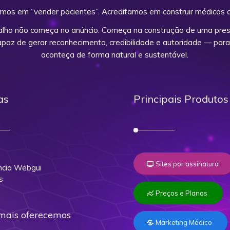
mos em “vender pacientes”. Acreditamos em construir médicos d
alho não começa no anúncio. Começa na construção de uma prese
capaz de gerar reconhecimento, credibilidade e autoridade — para
aconteça de forma natural e sustentável.
as
Principais Produtos
o
Sites por assinatura
cia Webgui
s
Preços e Planos
mais oferecemos
Marketing Médico