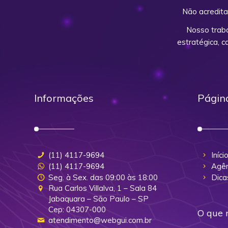
Não acredita
Nosso trab
estratégica, 
Informações
Págin
(11) 4117-9694
Iníci
(11) 4117-9694
Agên
Seg. à Sex. das 09:00 às 18:00
Dica
Rua Carlos Villalva, 1 – Sala 84
Jabaquara – São Paulo – SP
Cep: 04307-000
O que 
atendimento@webgui.com.br