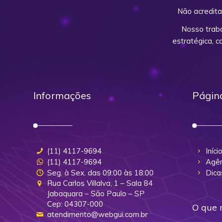
Não acredita
Nosso trab
estratégica, 
Informações
Págin
(11) 4117-9694
Iníci
(11) 4117-9694
Agên
Seg. à Sex. das 09:00 às 18:00
Dica
Rua Carlos Villalva, 1 – Sala 84
Jabaquara – São Paulo – SP
Cep: 04307-000
O que 
atendimento@webgui.com.br