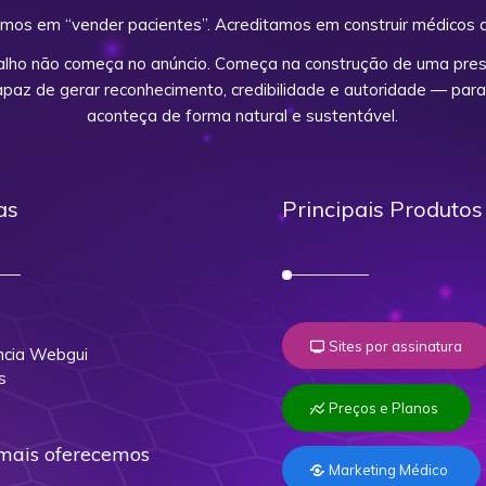
mos em “vender pacientes”. Acreditamos em construir médicos d
alho não começa no anúncio. Começa na construção de uma prese
capaz de gerar reconhecimento, credibilidade e autoridade — para
aconteça de forma natural e sustentável.
as
Principais Produtos
o
Sites por assinatura
cia Webgui
s
Preços e Planos
mais oferecemos
Marketing Médico