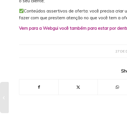
o seu cliente;
Conteúdos assertivos de oferta: você precisa criar 
fazer com que prestem atenção no que você tem a ofe
Vem para a Webgui você também para estar por dentr
27 DE
Sh
Saiba quais são os
pilares do marketing
de conteúdo