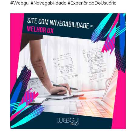
#Webgui #Navegabilidade #ExperiênciaDoUsuário