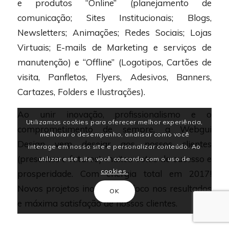
e produtos “Online” (planejamento de
comunicação; Sites Institucionais; Blogs,
Newsletters; Animações; Redes Sociais; Lojas
Virtuais; E-mails de Marketing e serviços de
manutenção) e “Offline” (Logotipos, Cartões de
visita, Panfletos, Flyers, Adesivos, Banners,
Cartazes, Folders e Ilustrações).
Ao unir inovação, profissionalismo e o
Utilizamos cookies para oferecer melhor experiência,
comprometimento de sempre, a Webgui
melhorar o desempenho, analisar como você
Design vem desejar aos nossos clientes
interage em nosso site e personalizar conteúdo. Ao
(presentes e futuros) muitos votos de sucesso e
utilizar este site, você concorda com o uso de
cookies.
prosperidade. Com energia total em 2017!
Novos projetos inovadores, foco nos resultados
OK
e máxima satisfação de nossos clientes.