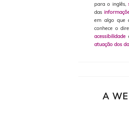
para o inglês,
das
informaçõ
em algo que c
conhece o dir
acessibilidade
d
atuação dos d
A WE