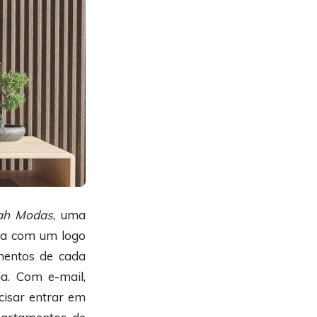
ah Modas
, uma
nta com um logo
mentos de cada
ja. Com e-mail,
ecisar entrar em