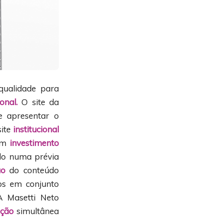
qualidade para
onal.
O site da
e apresentar o
site
institucional
 um
investimento
ado numa prévia
ão
do conteúdo
os em conjunto
 Masetti Neto
ução
simultânea