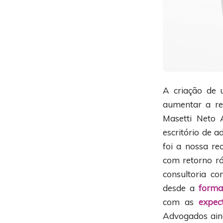
A criação de
aumentar a re
Masetti Neto 
escritório de a
foi a nossa r
com retorno rá
consultoria c
desde a
forma
com as
expect
Advogados ain