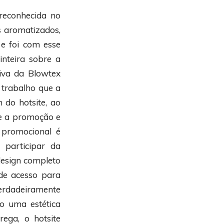
reconhecida no
s aromatizados,
 e foi com esse
nteira sobre a
iva da Blowtex
o trabalho que a
do hotsite, ao
re a promoção e
 promocional é
 participar da
design completo
 de acesso para
verdadeiramente
do uma estética
rega, o hotsite