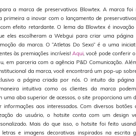
 para a marca de preservativos Blowtex. A marca foi 
 a primeira a inovar com o lançamento de preservativo
 com efeito retardante. O lema da Blowtex é inovação
e eles escolheram a Webgui para criar uma página i
moção da marca. O “Atletas Do Sexo” é a uma iniciat
ientes às premiações incríveis!
Aqui
, você pode conferir 
ou, em parceria com a agência P&D Comunicação. Além 
 institucional da marca, você encontrará um pop-up sob
lusivo a página criada por nós. O intuito da página
maneira intuitiva como os clientes da marca podem
uma aba superior de acessos, o site proporciona um 
r informações aos interessados. Com diversos botões
ilização do usuário, o hotsite conta com um design 
sonalizado. Mais do que isso, o hotsite foi feito usan
letras e imagens decorativas inspirados na escrita g