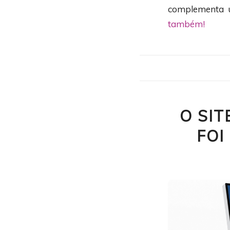
complementa u
também!
O SI
FOI