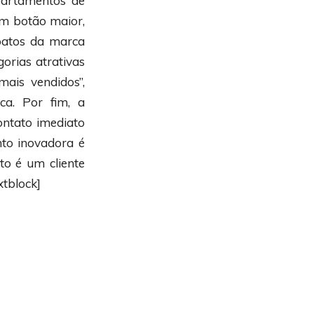
epartamentos de
Um botão maior,
apatos da marca
orias atrativas
ais vendidos”,
a. Por fim, a
ontato imediato
nto inovadora é
ito é um cliente
xtblock]