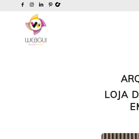
ARQ
LOJA 
E