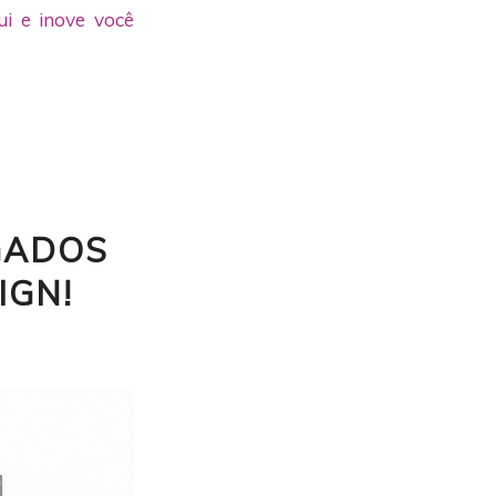
ui e inove você
GADOS
IGN!