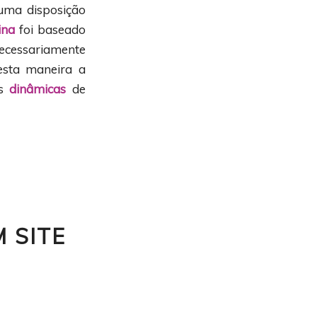
uma disposição
ina
foi baseado
ecessariamente
esta maneira a
es
dinâmicas
de
 SITE