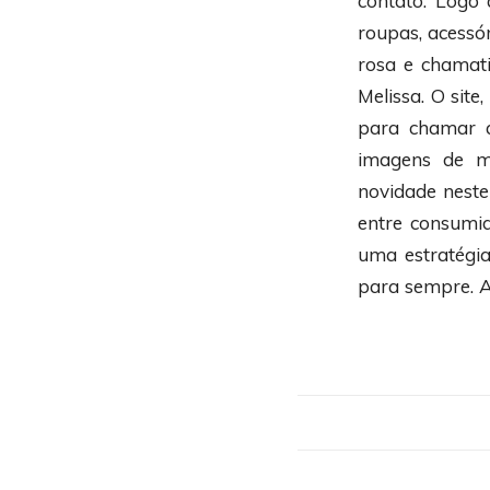
contato. Logo 
roupas, acessó
rosa e chamati
Melissa. O sit
para chamar a
imagens de m
novidade neste
entre consumid
uma estratégia 
para sempre. Ac