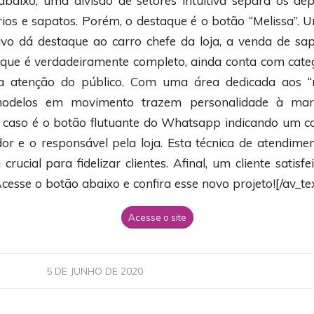
abaixo, uma divisão de setores intuitiva separa os d
rios e sapatos. Porém, o destaque é o botão “Melissa”. 
vo dá destaque ao carro chefe da loja, a venda de s
e, que é verdadeiramente completo, ainda conta com categ
 atenção do público. Com uma área dedicada aos “m
odelos em movimento trazem personalidade à marc
 caso é o botão flutuante do Whatsapp indicando um c
or e o responsável pela loja. Esta técnica de atendime
crucial para fidelizar clientes. Afinal, um cliente satisfe
esse o botão abaixo e confira esse novo projeto![/av_te
Acesse o site
5 DE JUNHO DE 2020